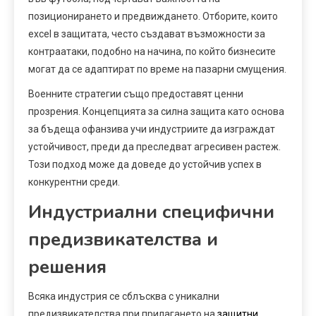
позиционирането и предвиждането. Отборите, които
excel в защитата, често създават възможности за
контраатаки, подобно на начина, по който бизнесите
могат да се адаптират по време на пазарни смущения.
Военните стратегии също предоставят ценни
прозрения. Концепцията за силна защита като основа
за бъдеща офанзива учи индустриите да изграждат
устойчивост, преди да преследват агресивен растеж.
Този подход може да доведе до устойчив успех в
конкурентни среди.
Индустриални специфични
предизвикателства и
решения
Всяка индустрия се сблъсква с уникални
предизвикателства при прилагането на
защитни