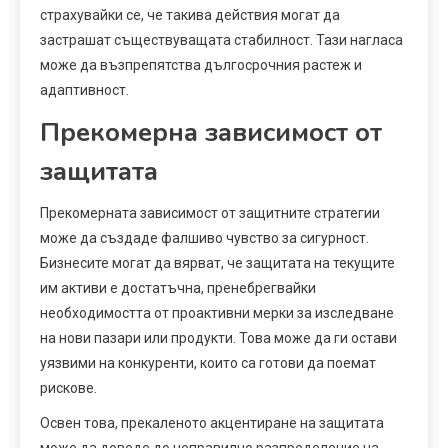
страхувайки се, че такива действия могат да
застрашат съществуващата стабилност. Тази нагласа
може да възпрепятства дългосрочния растеж и
адаптивност.
Прекомерна зависимост от
защитата
Прекомерната зависимост от защитните стратегии
може да създаде фалшиво чувство за сигурност.
Бизнесите могат да вярват, че защитата на текущите
им активи е достатъчна, пренебрегвайки
необходимостта от проактивни мерки за изследване
на нови пазари или продукти. Това може да ги остави
уязвими на конкуренти, които са готови да поемат
рискове.
Освен това, прекаленото акцентиране на защитата
може да доведе до неправилно разпределение на