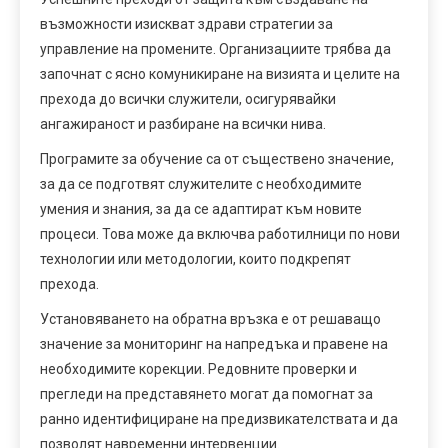
възможности изискват здрави стратегии за
управление на промените. Организациите трябва да
започнат с ясно комуникиране на визията и целите на
прехода до всички служители, осигурявайки
ангажираност и разбиране на всички нива.
Програмите за обучение са от съществено значение,
за да се подготвят служителите с необходимите
умения и знания, за да се адаптират към новите
процеси. Това може да включва работилници по нови
технологии или методологии, които подкрепят
прехода.
Установяването на обратна връзка е от решаващо
значение за мониторинг на напредъка и правене на
необходимите корекции. Редовните проверки и
прегледи на представянето могат да помогнат за
ранно идентифициране на предизвикателствата и да
позволят навременни интервенции.