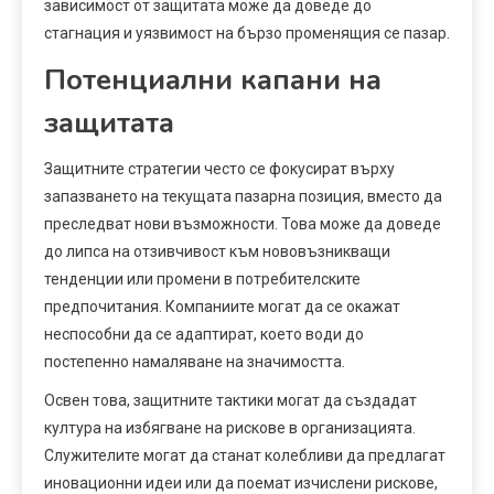
зависимост от защитата може да доведе до
стагнация и уязвимост на бързо променящия се пазар.
Потенциални капани на
защитата
Защитните стратегии често се фокусират върху
запазването на текущата пазарна позиция, вместо да
преследват нови възможности. Това може да доведе
до липса на отзивчивост към нововъзникващи
тенденции или промени в потребителските
предпочитания. Компаниите могат да се окажат
неспособни да се адаптират, което води до
постепенно намаляване на значимостта.
Освен това, защитните тактики могат да създадат
култура на избягване на рискове в организацията.
Служителите могат да станат колебливи да предлагат
иновационни идеи или да поемат изчислени рискове,