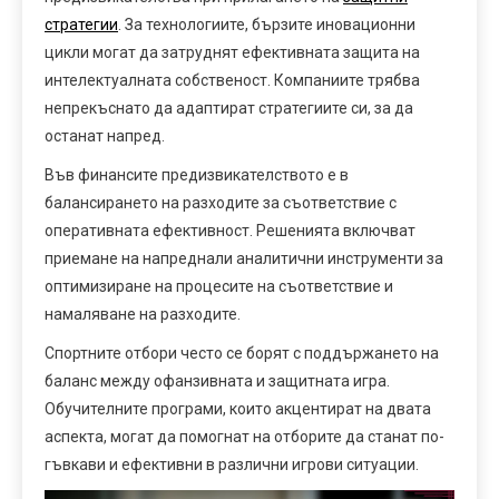
стратегии
. За технологиите, бързите иновационни
цикли могат да затруднят ефективната защита на
интелектуалната собственост. Компаниите трябва
непрекъснато да адаптират стратегиите си, за да
останат напред.
Във финансите предизвикателството е в
балансирането на разходите за съответствие с
оперативната ефективност. Решенията включват
приемане на напреднали аналитични инструменти за
оптимизиране на процесите на съответствие и
намаляване на разходите.
Спортните отбори често се борят с поддържането на
баланс между офанзивната и защитната игра.
Обучителните програми, които акцентират на двата
аспекта, могат да помогнат на отборите да станат по-
гъвкави и ефективни в различни игрови ситуации.