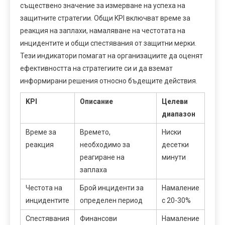
съществено значение за измерване на успеха на
защитните стратегии. Общи KPI включват време за
реакция на заплахи, намаляване на честотата на
инцидентите и общи спестявания от защитни мерки.
Тези индикатори помагат на организациите да оценят
ефективността на стратегиите си и да вземат
информирани решения относно бъдещите действия.
KPI
Описание
Целеви
диапазон
Време за
Времето,
Ниски
реакция
необходимо за
десетки
реагиране на
минути
заплаха
Честота на
Брой инциденти за
Намаление
инцидентите
определен период
с 20-30%
Спестявания
Финансови
Намаление