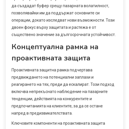
да създадат буфер срещу пазарната волатилност,
позволявайки им да поддържат основните си
операции, докато изследват нови възможности. Този
двоен фокус върху защитата и растежа е от
съществено значение за дългосрочната устойчивост.
Концептуална рамка на
проактивната защита
Проактивната защитна рамка подчертава
предвиждането на потенциални заплахи и
реагирането на тях, преди да ескалират. Този подход
включва непрекъснато наблюдение на пазарните
тенденции, действията на конкурентите и
предпочитанията на клиентите, за да се остане
напред в предизвикателствата.
Ключовите компоненти на проактивната защита