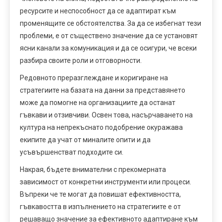
ресурсите и неспособност да се адаптират към
променящите се обстоятелства. За да се избегнат тези
проблеми, е от съществено значение да се установят
ясни канали за комуникация и да се осигури, че всеки
разбира своите роли и отговорности.
Редовното преразглеждане и коригиране на
стратегиите на базата на данни за представянето
може да помогне на организациите да останат
гъвкави и отзивчиви. Освен това, насърчаването на
култура на непрекъснато подобрение окуражава
екипите да учат от миналите опити и да
усъвършенстват подходите си.
Накрая, бъдете внимателни с прекомерната
зависимост от конкретни инструменти или процеси.
Въпреки че те могат да повишат ефективността,
гъвкавостта в изпълнението на стратегиите е от
решаващо значение за ефективното адаптиране към