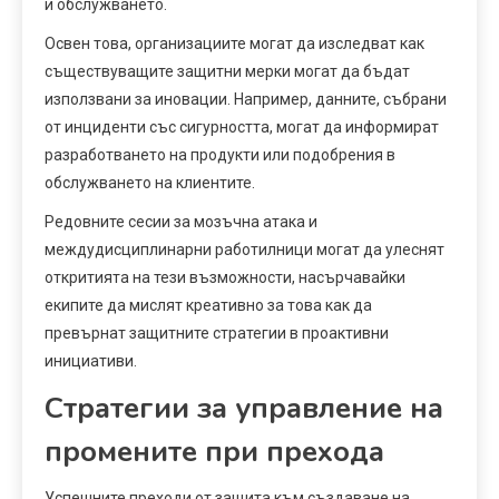
и обслужването.
Освен това, организациите могат да изследват как
съществуващите защитни мерки могат да бъдат
използвани за иновации. Например, данните, събрани
от инциденти със сигурността, могат да информират
разработването на продукти или подобрения в
обслужването на клиентите.
Редовните сесии за мозъчна атака и
междудисциплинарни работилници могат да улеснят
откритията на тези възможности, насърчавайки
екипите да мислят креативно за това как да
превърнат защитните стратегии в проактивни
инициативи.
Стратегии за управление на
промените при прехода
Успешните преходи от защита към създаване на