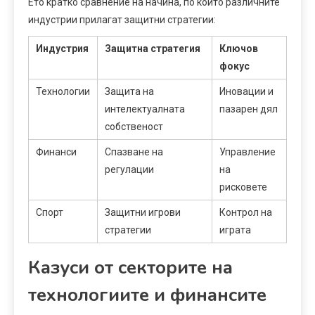
Ето кратко сравнение на начина, по който различните
индустрии прилагат защитни стратегии:
Индустрия
Защитна стратегия
Ключов
фокус
Технологии
Защита на
Иновации и
интелектуалната
пазарен дял
собственост
Финанси
Спазване на
Управление
регулации
на
рисковете
Спорт
Защитни игрови
Контрол на
стратегии
играта
Казуси от секторите на
технологиите и финансите