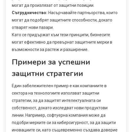
могат да произлязат от защитни позиции.
Сътрудничество:
Насърчавайте партньорства, които
могат да подобрят защитните способности, докато
отварят нови пазари.
Като се придържат към тези принципи, бизнесите
могат ефективно да превърнат защитните мерки в
възможности за растеж и разширение.
Примери за успешни
защитни стратегии
Един забележителен пример е как компаниите в
сектора на технологиите използват защитни
стратегии, за да защитят интелектуалната си
собственост, докато изследват нови продуктови
линии. Например, софтуерна компания може да
подобри мерките си за киберсигурност, за да защити
иновациите си, като същевременно създава доверие