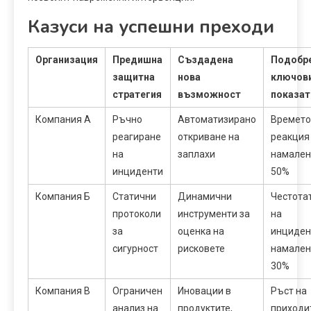
Казуси на успешни преходи
Организация
Предишна
Създадена
Подобр
защитна
нова
ключов
стратегия
възможност
показат
Компания А
Ръчно
Автоматизирано
Времето
реагиране
откриване на
реакция
на
заплахи
намален
инциденти
50%
Компания Б
Статични
Динамични
Честота
протоколи
инструменти за
на
за
оценка на
инциден
сигурност
рисковете
намален
30%
Компания В
Ограничен
Иновации в
Ръст на
анализ на
продуктите,
приходи