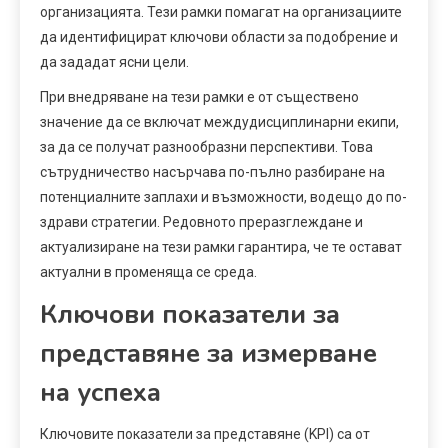
организацията. Тези рамки помагат на организациите
да идентифицират ключови области за подобрение и
да зададат ясни цели.
При внедряване на тези рамки е от съществено
значение да се включат междудисциплинарни екипи,
за да се получат разнообразни перспективи. Това
сътрудничество насърчава по-пълно разбиране на
потенциалните заплахи и възможности, водещо до по-
здрави стратегии. Редовното преразглеждане и
актуализиране на тези рамки гарантира, че те остават
актуални в променяща се среда.
Ключови показатели за
представяне за измерване
на успеха
Ключовите показатели за представяне (KPI) са от