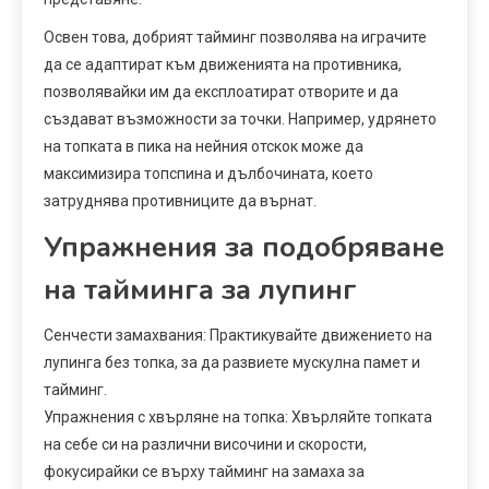
Освен това, добрият тайминг позволява на играчите
да се адаптират към движенията на противника,
позволявайки им да експлоатират отворите и да
създават възможности за точки. Например, удрянето
на топката в пика на нейния отскок може да
максимизира топспина и дълбочината, което
затруднява противниците да върнат.
Упражнения за подобряване
на тайминга за лупинг
Сенчести замахвания: Практикувайте движението на
лупинга без топка, за да развиете мускулна памет и
тайминг.
Упражнения с хвърляне на топка: Хвърляйте топката
на себе си на различни височини и скорости,
фокусирайки се върху тайминг на замаха за