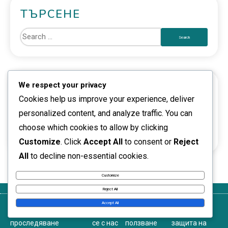
ТЪРСЕНЕ
We respect your privacy
АРХИВ
Cookies help us improve your experience, deliver
February 2026
personalized content, and analyze traffic. You can
choose which cookies to allow by clicking
January 2026
Customize
. Click
Accept All
to consent or
Reject
All
to decline non-essential cookies.
Customize
Reject All
Accept All
Бисквитки и
Относно
Свържете
Условия за
Политика за
проследяване
се с нас
ползване
защита на