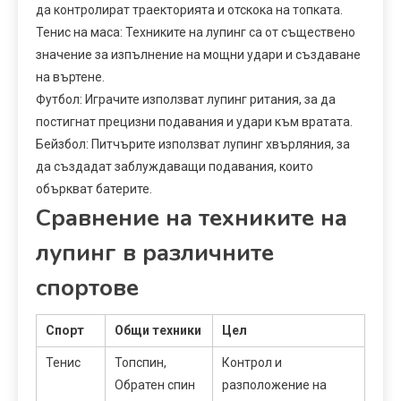
да контролират траекторията и отскока на топката.
Тенис на маса: Техниките на лупинг са от съществено
значение за изпълнение на мощни удари и създаване
на въртене.
Футбол: Играчите използват лупинг ритания, за да
постигнат прецизни подавания и удари към вратата.
Бейзбол: Питчърите използват лупинг хвърляния, за
да създадат заблуждаващи подавания, които
объркват батерите.
Сравнение на техниките на
лупинг в различните
спортове
Спорт
Общи техники
Цел
Тенис
Топспин,
Контрол и
Обратен спин
разположение на