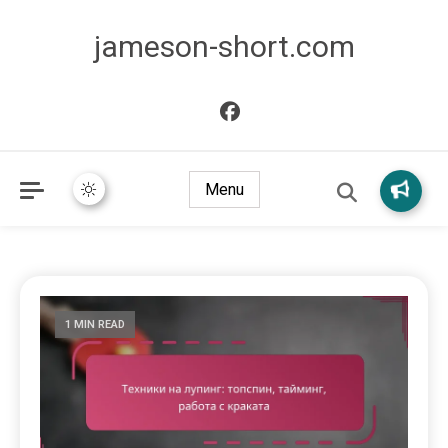
jameson-short.com
Menu
1 MIN READ