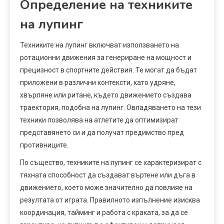
Определение на техниките
на лупинг
Техниките на лупинг включват използването на
ротационни движения за генериране на мощност и
прецизност в спортните действия. Те могат да бъдат
приложени в различни контексти, като удряне,
хвърляне или ритане, където движението създава
траектория, подобна на лупинг. Овладяването на тези
техники позволява на атлетите да оптимизират
представянето си и да получат предимство пред
противниците.
По същество, техниките на лупинг се характеризират с
тяхната способност да създават въртене или дъга в
движението, което може значително да повлияе на
резултата от играта. Правилното изпълнение изисква
координация, тайминг и работа с краката, за да се