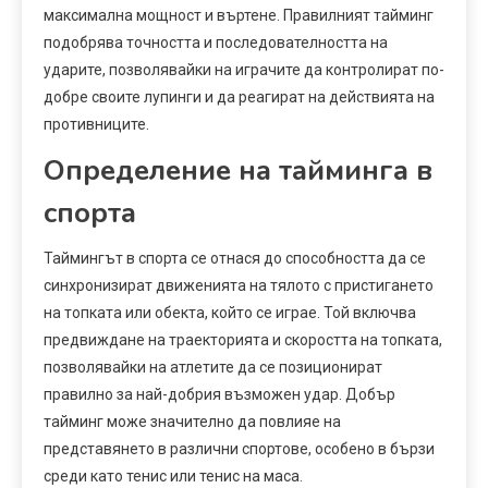
максимална мощност и въртене. Правилният тайминг
подобрява точността и последователността на
ударите, позволявайки на играчите да контролират по-
добре своите лупинги и да реагират на действията на
противниците.
Определение на тайминга в
спорта
Таймингът в спорта се отнася до способността да се
синхронизират движенията на тялото с пристигането
на топката или обекта, който се играе. Той включва
предвиждане на траекторията и скоростта на топката,
позволявайки на атлетите да се позиционират
правилно за най-добрия възможен удар. Добър
тайминг може значително да повлияе на
представянето в различни спортове, особено в бързи
среди като тенис или тенис на маса.