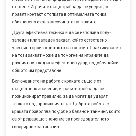
въртене. Играчите също трябва да се уверят, че
правят контакт с топката в оптималната точка,
обикновено около височината на талията.
Друга ефективна техника е да се използва полу-
западен или западен захват, който естествено
улеснява производството на топспин. Практикуването
на този захват може да помогне на играчите да
развият по-гладък и ефективен удар, подобрявайки
общото им представяне.
Включването на работа с краката също е от
съществено значение; играчите трябва да се
позиционират правилно, за да могат да ударят
топката под правилния ъгъл. Добрата работа с
краката позволява по-добър баланс и тайминг, които
са от решаващо значение за последователното
генериране на топспин.