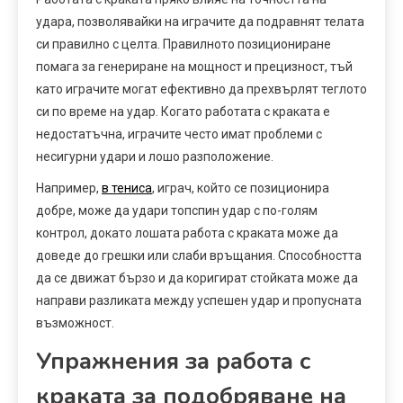
удара, позволявайки на играчите да подравнят телата
си правилно с целта. Правилното позициониране
помага за генериране на мощност и прецизност, тъй
като играчите могат ефективно да прехвърлят теглото
си по време на удар. Когато работата с краката е
недостатъчна, играчите често имат проблеми с
несигурни удари и лошо разположение.
Например,
в тениса
, играч, който се позиционира
добре, може да удари топспин удар с по-голям
контрол, докато лошата работа с краката може да
доведе до грешки или слаби връщания. Способността
да се движат бързо и да коригират стойката може да
направи разликата между успешен удар и пропусната
възможност.
Упражнения за работа с
краката за подобряване на