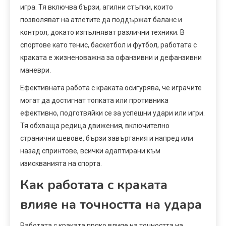
игра. Тя включва бързи, агилни стъпки, които
позволяват на атлетите да поддържат баланс и
контрол, докато изпълняват различни техники. В
спортове като тенис, баскетбол и футбол, работата с
краката е жизненоважна за офанзивни и дефанзивни
маневри.
Ефективната работа с краката осигурява, че играчите
могат да достигнат топката или противника
ефективно, подготвяйки се за успешни удари или игри.
Тя обхваща редица движения, включително
странични шевове, бързи завъртания и напред или
назад спринтове, всички адаптирани към
изискванията на спорта.
Как работата с краката
влияе на точността на удара
Работата с краката пряко влияе на точността на