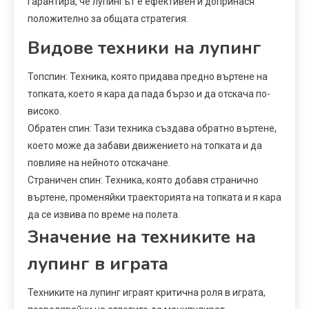
гарантира, че лупингът е ефективен и допринася
положително за общата стратегия.
Видове техники на лупинг
Топспин: Техника, която придава предно въртене на
топката, което я кара да пада бързо и да отскача по-
високо.
Обратен спин: Тази техника създава обратно въртене,
което може да забави движението на топката и да
повлияе на нейното отскачане.
Страничен спин: Техника, която добавя странично
въртене, променяйки траекторията на топката и я кара
да се извива по време на полета.
Значение на техниките на
лупинг в играта
Техниките на лупинг играят критична роля в играта,