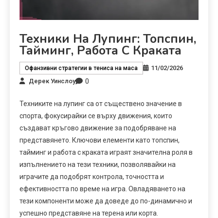
Техники На Лупинг: Топспин,
Тайминг, Работа С Краката
11/02/2026
Офанзивни стратегии в тениса на маса
0
Дерек Уинслоу
Техниките на лупинг са от съществено значение в
спорта, фокусирайки се върху движения, които
създават кръгово движение за подобряване на
представянето. Ключови елементи като топспин,
тайминг и работа с краката играят значителна роля в
изпълнението на тези техники, позволявайки на
играчите да подобрят контрола, точността и
ефективността по време на игра. Овладяването на
тези компоненти може да доведе до по-динамично и
успешно представяне на терена или корта.