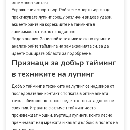
оптимален контакт.
Упражнения с партньор: Работете с партньор, за да
практикувате лупинг срещу различни видове удари,
акцентирайте на корекциите на тайминга в
зависимост от тяхното подаване.
Видео анализ: Записвайте техниките си на лупинг и
анализирайте тайминга на замахванията си, за да
идентифицирате области за подобрение.
Признаци за добър тайминг
в техниките на лупинг
Добър тайминг в техниките на лупинг се индикира от
последователен контакт с топката в оптималната
точка, обикновено точно след като топката достигне
своя пик. Играчите с отличен тайминг често
произвеждат мощни, въртящи лупинги, които лесно
преминават над мрежата и кацат дълбоко в полето на
противника.