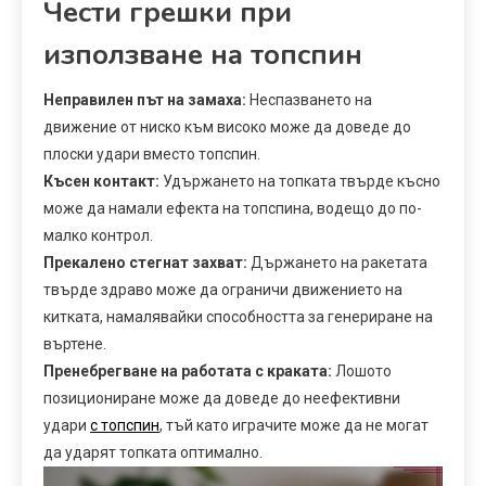
Чести грешки при
използване на топспин
Неправилен път на замаха:
Неспазването на
движение от ниско към високо може да доведе до
плоски удари вместо топспин.
Късен контакт:
Удържането на топката твърде късно
може да намали ефекта на топспина, водещо до по-
малко контрол.
Прекалено стегнат захват:
Държането на ракетата
твърде здраво може да ограничи движението на
китката, намалявайки способността за генериране на
въртене.
Пренебрегване на работата с краката:
Лошото
позициониране може да доведе до неефективни
удари
с топспин
, тъй като играчите може да не могат
да ударят топката оптимално.