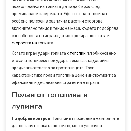
позволявайки на топката да пада бързо след
преминаване на мрежата. Ефектът на топспина е
особено полезен в различни ракетни спортове,
включително тенис и тенис на маса, където подобрява
способността на играча да контролира посоката и
скоростта на
топката.
Когато играч удари топката
с топспин
, тя обикновено
отскача по-високо при удар в земята, създавайки
предизвикателства за противниците. Тази
характеристика прави топспина ценен инструмент за
офанзивни и дефанзивни стратегии в играта.
Ползи от топспина в
лупинга
Подобрен контрол:
Топспинът позволява на играчите
да поставят топката по-точно, което улеснява