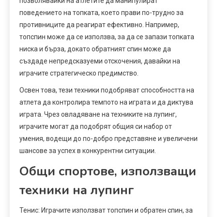
позволявайки на атлетите да манипулират
поведението на топката, което прави по-трудно за
противниците да реагират ефективно. Например,
топспин може да се използва, за да се запази топката
ниска и бърза, докато обратният спин може да
създаде непредсказуеми отскочения, давайки на
играчите стратегическо предимство.
Освен това, тези техники подобряват способността на
атлета да контролира темпото на играта и да диктува
играта. Чрез овладяване на техниките на лупинг,
играчите могат да подобрят общия си набор от
умения, водещи до по-добро представяне и увеличени
шансове за успех в конкурентни ситуации.
Общи спортове, използващи
техники на лупинг
Тенис: Играчите използват топспин и обратен спин, за