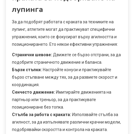
лупинга
За да подобрят работата с краката за техниките на
лупинг, атлетите могат да практикуват специфични
упражнения, които се фокусират върху агилността и
позиционирането. Ето някои ефективни упражнения:
Странични шевове:
Движете се бързо отстрани, за да
подобрите страничното движение и баланса.
Бързи стъпки:
Настройте конуси и практикувайте
бързо стъпване между тях, за да развиете скорост и
координация.
Сенчесто движение:
Имитирайте движенията на
партньор или треньор, за да практикувате
позициониране без топка.
Стълба за работа с краката:
Използвайте стълба за
агилност, за да изпълнявате различни крачни модели,
подобрявайки скоростта и контрола на краката.