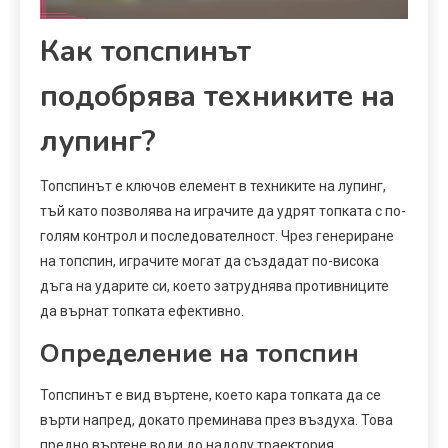
Как топспинът
подобрява техниките на
лупинг?
Топспинът е ключов елемент в техниките на лупинг,
тъй като позволява на играчите да удрят топката с по-
голям контрол и последователност. Чрез генериране
на топспин, играчите могат да създадат по-висока
дъга на ударите си, което затруднява противниците
да върнат топката ефективно.
Определение на топспин
Топспинът е вид въртене, което кара топката да се
върти напред, докато преминава през въздуха. Това
предно въртене води до надолу траектория,