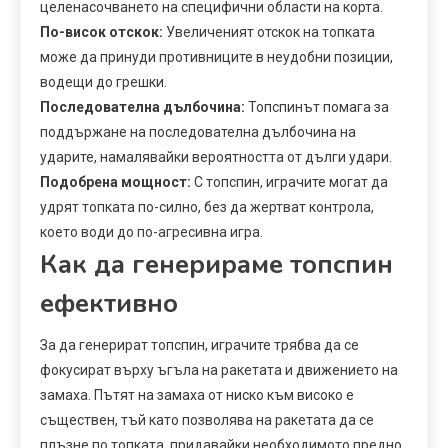
целенасочването на специфични области на корта.
По-висок отскок:
Увеличеният отскок на топката
може да принуди противниците в неудобни позиции,
водещи до грешки.
Последователна дълбочина:
Топспинът помага за
поддържане на последователна дълбочина на
ударите, намалявайки вероятността от дълги удари.
Подобрена мощност:
С топспин, играчите могат да
удрят топката по-силно, без да жертват контрола,
което води до по-агресивна игра.
Как да генерираме топспин
ефективно
За да генерират топспин, играчите трябва да се
фокусират върху ъгъла на ракетата и движението на
замаха. Пътят на замаха от ниско към високо е
съществен, тъй като позволява на ракетата да се
плъзне по топката, придавайки необходимото предно