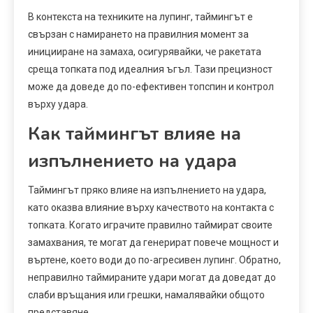
В контекста на техниките на лупинг, таймингът е
свързан с намирането на правилния момент за
иницииране на замаха, осигурявайки, че ракетата
среща топката под идеалния ъгъл. Тази прецизност
може да доведе до по-ефективен топспин и контрол
върху удара.
Как таймингът влияе на
изпълнението на удара
Таймингът пряко влияе на изпълнението на удара,
като оказва влияние върху качеството на контакта с
топката. Когато играчите правилно таймират своите
замахвания, те могат да генерират повече мощност и
въртене, което води до по-агресивен лупинг. Обратно,
неправилно таймираните удари могат да доведат до
слаби връщания или грешки, намалявайки общото
представяне.