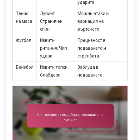
ударите
Тенис
Лупинг,
Мощни атаки и
на маса
Страничен
вариация на
спин
въртенето
Футбол
Извити
Прецизност в
ритания, Чип
подаването и
удари
стрелбата
Бейзбол
Извити топки,
Заблуда в
Слайдери
подаването