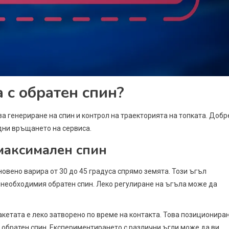
 с обратен спин?
за генериране на спин и контрол на траекторията на топката. Добр
дни връщането на сервиса.
 максимален спин
новено варира от 30 до 45 градуса спрямо земята. Този ъгъл
и необходимия обратен спин. Леко регулиране на ъгъла може да
ракетата е леко затворено по време на контакта. Това позиционира
 обратен спин. Експериментирането с различни ъгли може да ви