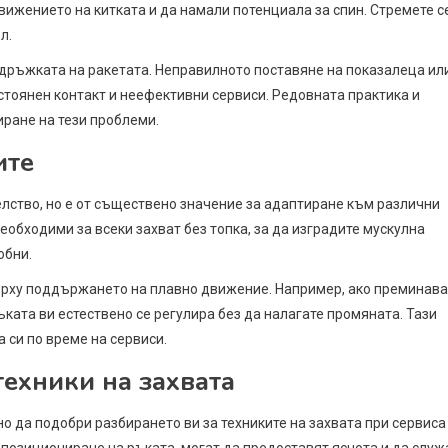
вижението на китката и да намали потенциала за спин. Стремете с
л.
дръжката на ракетата. Неправилното поставяне на показалеца ил
стоянен контакт и неефективни сервиси. Редовната практика и
ране на тези проблеми.
ите
ство, но е от съществено значение за адаптиране към различни
еобходими за всеки захват без топка, за да изградите мускулна
обни.
върху поддържането на плавно движение. Например, ако преминава
ръката ви естествено се регулира без да налагате промяната. Тази
си по време на сервиси.
ехники на захвата
 да подобри разбирането ви за техниките на захвата при сервиса
позициониране на ръката, могат да предоставят яснота и да служ