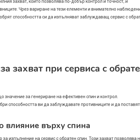
лния захват, който позволява по-добър контрол и точност, и
ивниците. Чрез вариране на тези елементи и внимателно наблюден
добрят способността си да изпълняват заблуждаващ сервис с обра
за захват при сервиса с обрат
що значение за генериране на ефективен спин и контрол.
бри способността ви да заблуждавате противниците и да поставят
о влияние върху спина
 за изпълнение на сервис с обратен спин. Този захват позволява 