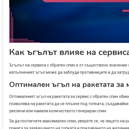
Как ъгълът влияе на сервиса
Ъгълът на сервиса с обратен спин е от съществено значение 
изпълненият ъгъл може да заблуди противниците и да затру
Оптимален ъгъл на ракетата за
Оптималният ъгъл на ракетата за сервис с обратен спин обик
позволява на ракетата да се плъзне под топката, създавайк
увеличи или намали количеството генериран спин.
За да постигнете максимален спин, уверете се, че лицето на 
помага за захващането на топката и придаването на желания