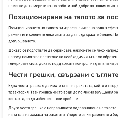
помогне да намерите какво работи най-добре за вашия стил н
Позициониране на тялото за пос
Позиционирането на тялото ви играе значителна роля в ефекти
раменете и коленете леко свити, за да поддържате баланс. П
довършването.
Докато се подготвяте да сервирате, наклонете се леко напре
напред помага за постигане на необходимия ъгъл за обратен 
генерирате сила, докато поддържате контрол над ъгъла на р
Чести грешки, свързани с ъглит
Една честа грешка е да имате ъгъл на ракетата, който е твър
траектория. Тази грешка често води до по-лесни връщания за
контакта, за да избегнете този проблем.
Друга честа грешка е неправилното подравняване на тялото.
на ъгъла на замаха на ракетата. Уверете се, че раменете и 