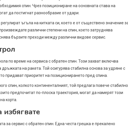
еобходимия спин. Чрез позициониране на основната става на
огат да постигнат разнообразие от удари.
регулират ъгъла на китката си, което е от съществено значение з
 произвеждате различни степени на спин, което затруднява
еснява бързите преходи между различни видове сервис.
трол
ола по време на сервиса с обратен спин. Този захват включва
а дръжката на ракета. Той осигурява стабилна основа за удряне с
ито придават приоритет на позиционирането пред спина.
ого спин, колкото континенталният, той предлага повече стабилно
 които предпочитат по-плоска траектория, могат да намерят този
на корта.
а избягвате
та за сервис с обратен спин. Една честа грешка е прекалено