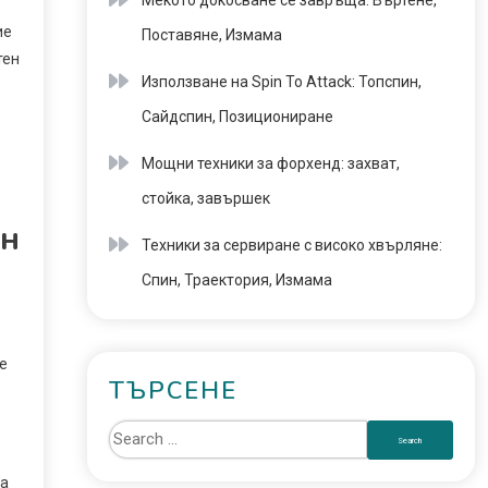
Мекото докосване се завръща: Въртене,
ие
Поставяне, Измама
тен
Използване на Spin To Attack: Топспин,
Сайдспин, Позициониране
Мощни техники за форхенд: захват,
стойка, завършек
ен
Техники за сервиране с високо хвърляне:
Спин, Траектория, Измама
е
ТЪРСЕНЕ
на