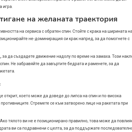
а игра.
тигане на желаната траектория
вността на сервиса с обратен спин. Стойте с крака на ширината н
озиционирайте не-доминиращия си крак напред, за да помогнете с
д, за да създадете движение надолу по време на замаха. Този накл
спин. Не забравяйте да завъртите бедрата и раменете, за да
акетата.
е
де открит, което може да доведе до липса на спин и по-висока
 противниците. Стремете се към затворено лице на ракетата при
 Ако тялото ви не е позиционирано правилно, това може да повлия
бедрата ви са подравнени с целта, за да поддържате последователн