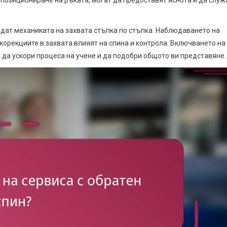
ждат механиката на захвата стъпка по стъпка. Наблюдаването на
корекциите в захвата влияят на спина и контрола. Включването на
 да ускори процеса на учене и да подобри общото ви представяне.