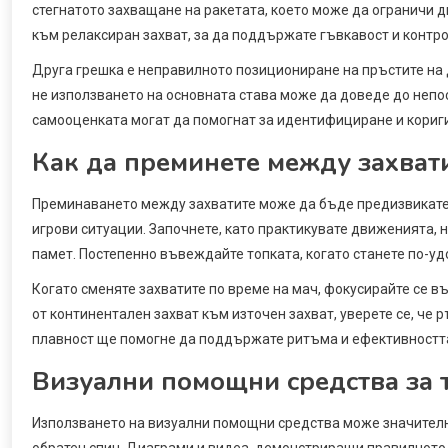
стегнатото захващане на ракетата, което може да ограничи д
към релаксиран захват, за да поддържате гъвкавост и контро
Друга грешка е неправилното позициониране на пръстите на 
не използването на основната става може да доведе до непо
самооценката могат да помогнат за идентифициране и кориги
Как да преминете между захват
Преминаването между захватите може да бъде предизвикател
игрови ситуации. Започнете, като практикувате движенията, н
памет. Постепенно въвеждайте топката, когато станете по-уд
Когато сменяте захватите по време на мач, фокусирайте се 
от континентален захват към източен захват, уверете се, че 
плавност ще помогне да поддържате ритъма и ефективността 
Визуални помощни средства за т
Използването на визуални помощни средства може значително
обратен спин. Диаграми и видеа, демонстриращи правилното 