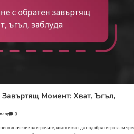
 Завъртящ Момент: Хват, Ъгъл,
0
слоу
вено значение за играчите, които искат да подобрят играта си чре