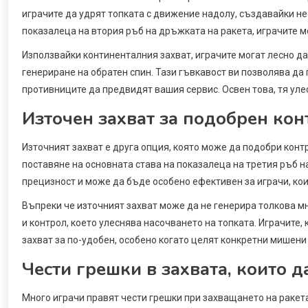
играчите да удрят топката с движение надолу, създавайки н
показалеца на втория ръб на дръжката на ракета, играчите м
Използвайки континенталния захват, играчите могат лесно да 
генериране на обратен спин. Тази гъвкавост ви позволява да
противниците да предвидят вашия сервис. Освен това, тя ул
Източен захват за подобрен кон
Източният захват е друга опция, която може да подобри контр
поставяне на основната става на показалеца на третия ръб н
прецизност и може да бъде особено ефективен за играчи, ко
Въпреки че източният захват може да не генерира толкова мн
и контрол, което улеснява насочването на топката. Играчите,
захват за по-удобен, особено когато целят конкретни мишени 
Чести грешки в захвата, които д
Много играчи правят чести грешки при захващането на ракета