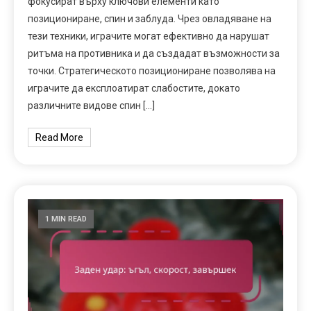
фокусират върху ключови елементи като
позициониране, спин и заблуда. Чрез овладяване на
тези техники, играчите могат ефективно да нарушат
ритъма на противника и да създадат възможности за
точки. Стратегическото позициониране позволява на
играчите да експлоатират слабостите, докато
различните видове спин […]
Read More
1 MIN READ