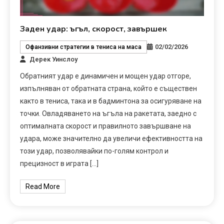
Заден удар: ъгъл, скорост, завършек
02/02/2026
Офанзивни стратегии в тениса на маса
Дерек Уинслоу
Обратният удар е динамичен и мощен удар отгоре,
изпълняван от обратната страна, който е съществен
както в тениса, така и в бадминтона за осигуряване на
точки. Овладяването на ъгъла на ракетата, заедно с
оптималната скорост и правилното завършване на
удара, може значително да увеличи ефективността на
този удар, позволявайки по-голям контрол и
прецизност в играта […]
Read More